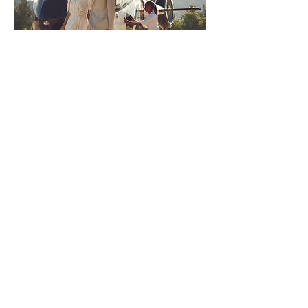
直升飞机
>
CONNECT WITH US
Join our mailing list
Never miss an update